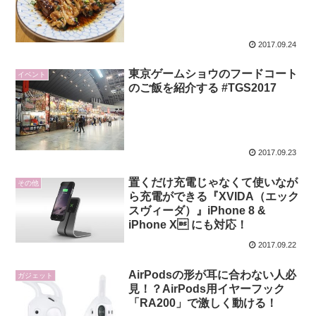
2017.09.24
東京ゲームショウのフードコート
イベント
のご飯を紹介する #TGS2017
2017.09.23
置くだけ充電じゃなくて使いなが
その他
ら充電ができる『XVIDA（エック
スヴィーダ）』iPhone 8 &
iPhone X にも対応！
2017.09.22
AirPodsの形が耳に合わない人必
ガジェット
見！？AirPods用イヤーフック
「RA200」で激しく動ける！