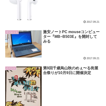
2017.09.21
激安ノートPC mouseコンピュー
ガジェット
ター『MB−B503E』を開封して
みる
2017.09.21
第9回千歳烏山秋のめぇ〜る街屋
イベント
台祭りが10月9日に開催決定