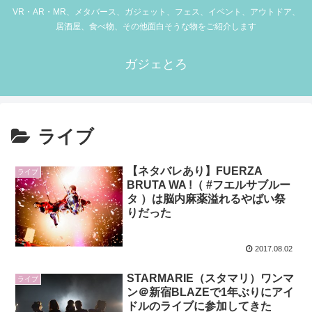
VR・AR・MR、メタバース、ガジェット、フェス、イベント、アウトドア、
居酒屋、食べ物、その他面白そうな物をご紹介します
ガジェとろ
ライブ
【ネタバレあり】FUERZA
ライブ
BRUTA WA !（ #フエルサブルー
タ ）は脳内麻薬溢れるやばい祭
りだった
2017.08.02
STARMARIE（スタマリ）ワンマ
ライブ
ン＠新宿BLAZEで1年ぶりにアイ
ドルのライブに参加してきた