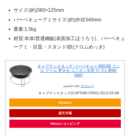
サイズ:(約)360×125mm
バーベキューアミサイズ:(約)外径340mm
重量:1.5kg
材質:本体/普通鋼鈑(表面加工ほうろう)、バーベキュ
ーアミ・目皿・スタンド/鉄(クロムめっき)
キャプテンスタッグ バーベキュー BBQ用 コン
ロ グリル 焚火台 ユニオン丸型 [1~2人用]M-
6497
posted with
カエレバ
キャプテンスタッグ(CAPTAIN STAG) 2012-03-09
Amazon
楽天市場
Yahooショッピング