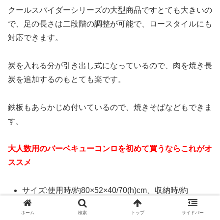
クールスパイダーシリーズの大型商品ですとても大きいの
で、足の長さは二段階の調整が可能で、ロースタイルにも
対応できます。
炭を入れる分が引き出し式になっているので、肉を焼き長
炭を追加するのもとても楽です。
鉄板もあらかじめ付いているので、焼きそばなどもできま
す。
大人数用のバーベキューコンロを初めて買うならこれがオ
ススメ
サイズ:使用時/約80×52×40/70(h)cm、収納時/約
73×34×13(h)cm
ホーム
検索
トップ
サイドバー
重量:約5.7kg