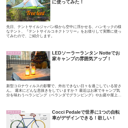
に使ってみた！
先日、テントサイルジャパン様から空中に浮かせる、ハンモックの様
なテント、『テントサイルコネクトツリー』をお借りして実際に使っ
てみたので、ご紹介します。
LEDソーラーランタン Notteでお
アウトドア
家キャンプの雰囲気アップ！
新型コロナウィルスの影響で、外出できない日々を過ごしている皆さ
ん。 週末にどんな息抜きをしていますか？ 最近はお家でキャンプ気
分を味わうべランピング（ベランダでグランピング）やお庭や屋上、
お家の中に、テントを張ったりキャンプごはんを食べ...
Cocci Pedaleで世界に1つの自転
アウトドア
車がデザインできる！欲しい！