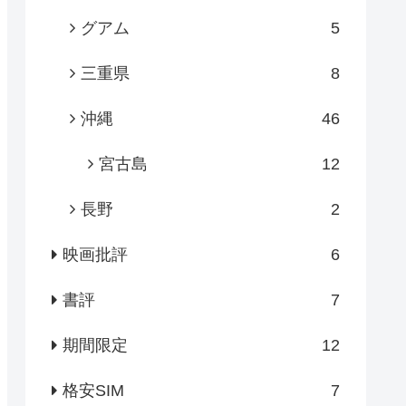
グアム
5
三重県
8
沖縄
46
宮古島
12
長野
2
映画批評
6
書評
7
期間限定
12
格安SIM
7