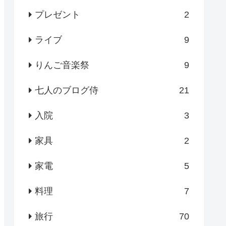
プレゼント
2
ライブ
9
りんご音楽祭
9
七人のブログ侍
21
入院
3
家具
2
家電
5
料理
7
旅行
70