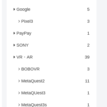
Google
5
Pixel3
3
PayPay
1
SONY
2
VR・AR
39
BOBOVR
3
MetaQuest2
11
MetaQUest3
1
MetaQuest3s
1