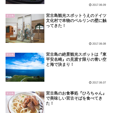
2017.06.09
宮古島観光スポットうえのドイツ
宮古島
文化村で本物のベルリンの壁に触
ってきた！
2017.06.08
宮古島の絶景観光スポットは『東
宮古島
平安名崎』の見渡す限りの青い空
と海で決まり！
2017.06.07
宮古島のお食事処『ひろちゃん』
宮古島
で美味しい宮古そばを食べてき
た！