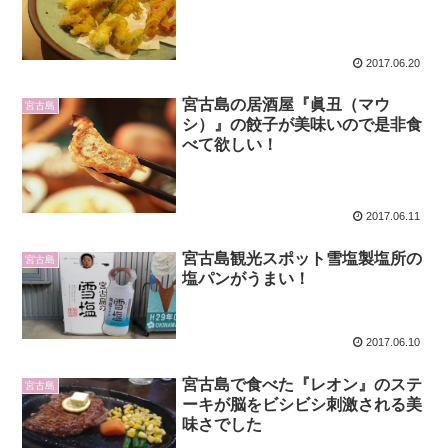
2017.06.20
宮古島の居酒屋『眞丑（マウ
宮古島
シ）』の餃子が美味いので是非食
べて欲しい！
2017.06.11
宮古島観光スポット雪塩製塩所の
宮古島
塩パンがうまい！
2017.06.10
宮古島で食べた『レオン』のステ
宮古島
ーキが脳をビシビシ刺激される美
味さでした