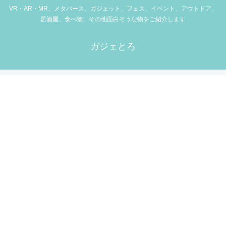
VR・AR・MR、メタバース、ガジェット、フェス、イベント、アウトドア、
居酒屋、食べ物、その他面白そうな物をご紹介します
ガジェとろ