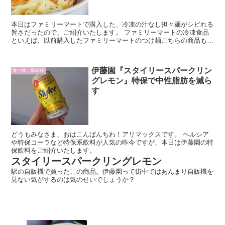
本日はファミリーマートで購入した、冷凍の汁なし担々麺がシビれる
旨さだったので、ご紹介いたします。 ファミリーマートの冷凍食品
といえば、以前購入したファミリーマートのつけ麺こちらの商品もと
ても良い商品だったのですが、『汁なし担々麺』もなかなか良い商品
でした。
伊藤園『スタイリースパークリン
食べ物・飲み物
グレモン』特保で中性脂肪を減ら
す
どうもみなさま、おはこんばんちわ！アリマックスです。 ヘルシア
や特保コーラなど特保系飲料が人気の昨今ですが、本日は伊藤園の特
保飲料をご紹介いたします。
スタイリースパークリングレモン
駅の自販機で買ったこの商品。伊藤園って街中ではあんまり自販機を
見ない気がするのは気のせいでしょうか？