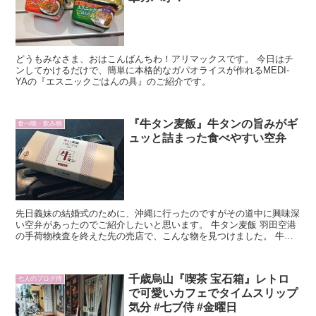
どうもみなさま、おはこんばんちわ！アリマックスです。 今日はチ
ンしてかけるだけで、簡単に本格的なガパオライスが作れるMEDI-
YAの『エスニックごはんの具』のご紹介です。
『牛タン麦飯』牛タンの旨みがギ
食べ物・飲み物
ュッと詰まった食べやすい空弁
先日義妹の結婚式のために、沖縄に行ったのですがその道中に興味深
い空弁があったのでご紹介したいと思います。 牛タン麦飯 羽田空港
の手荷物検査を終えた先の売店で、こんな物を見つけました。 牛タ
ン麦飯は3個入りで1000円です。中には塩味が2つと味噌味がひとつ
入っています。
千歳烏山『喫茶 宝石箱』レトロ
七人のブログ侍
で可愛いカフェでタイムスリップ
気分 #七ブ侍 #金曜日