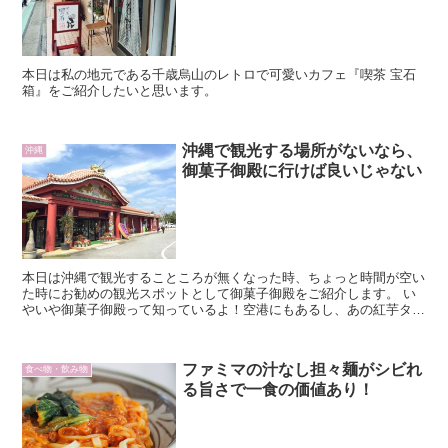
本日は私の地元である千歳烏山のレトロで可愛いカフェ『喫茶 宝石
箱』をご紹介したいと思います。
沖縄で観光する場所がないなら、
沖縄
御菓子御殿に行けば良いじゃない
本日は沖縄で観光することころが無くなった時、ちょっと時間が空い
た時にお勧めの観光スポットとして御菓子御殿をご紹介します。 い
やいや御菓子御殿って知っているよ！空港にもあるし、あの紅芋タル
トの有名なお土産屋さんでしょ？とお思いでしょう。 たしかにそう
なんですが一度騙されたと思って大型店舗のお菓子御殿である、読谷
村本店
ファミマの汁なし担々麺がシビれ
食べ物・飲み物
る旨さで一食の価値あり！