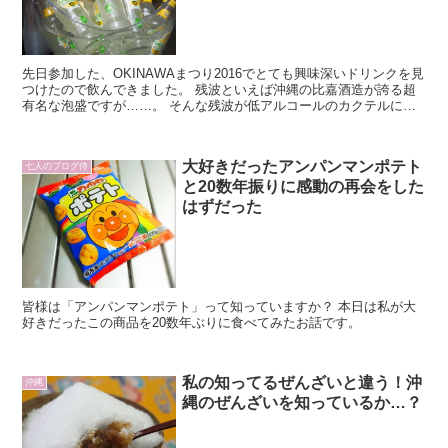
先日参加した、OKINAWAまつり2016でとても興味深いドリンクを見
つけたので飲んできました。 残波といえば沖縄の比嘉酒造が誇る超
有名な泡盛ですが……。 そんな残波が低アルコールのカクテルにな
ったそうです。
大好きだったアンパンマンポテト
七人のブログ侍
と20数年振りに感動の再会をした
はずだった
皆様は「アンパンマンポテト」って知っていますか？ 本日は私が大
好きだったこの商品を20数年ぶりに食べてみたお話です。
私の知ってるぜんざいと違う！沖
沖縄
縄のぜんざいを知っているか…？