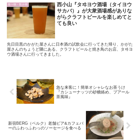
西小山『タヰヨウ酒場（タイヨウ
食べ物・飲み物
サカバ）』が大衆酒場感がありな
がらクラフトビールを楽しめてと
ても良い
先日目黒のかがた屋さんに日本酒の試飲会に行ってきた帰り、かがた
屋さんのちょうど隣にある、クラフトビールと焼き鳥のお店、タヰヨ
ウ酒場さんに行ってきました。
急な来客に！簡単オシャレなお茶うけ
『カシューナッツの砂糖絡め、プアール
茶風味』
新宿BERG（ベルク）老舗ビア&カフェバ
ーのふわっふわっのソーセージを食べる