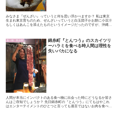
みなさま『ぜんざい』っていうと何を思い浮かべますか？ 私は東京
生まれ東京育ちのため、ぜんざいっていうと白玉団子かお餅に小豆汁
もしくはあんこを添えたものというイメージだったのですが、沖縄の
ぜんざいはそれとは全く違っていたのでご紹介いたします。
錦糸町『とんつう』のスカイツリ
食べ物・飲み物
ーハラミを食べる時人間は理性を
失いバカになる
人間が本当にインパクトのある食べ物に出会った時にどうなるか皆さ
んはご存知でしょうか？ 先日錦糸町の『とんつう』にてもはやこれ
はエンターテイメントのひとつと言っても過言ではないお肉を食べて
きたのでご紹介します。