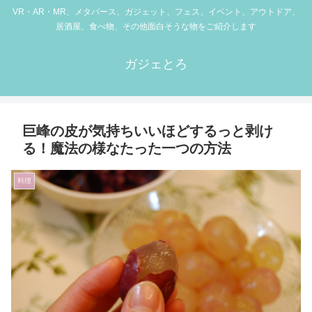
VR・AR・MR、メタバース、ガジェット、フェス、イベント、アウトドア、
居酒屋、食べ物、その他面白そうな物をご紹介します
ガジェとろ
巨峰の皮が気持ちいいほどするっと剥け
る！魔法の様なたった一つの方法
料理