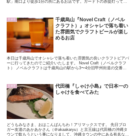
駅」南口より徒歩1分の所にあるお店です。ガード下の赤提灯ってだ
けで既に惹かれます…。
千歳烏山『Novel Craft（ノベル
居酒屋
クラフト）』オシャレで落ち着い
た雰囲気でクラフトビールが楽し
めるお店
本日は千歳烏山でオシャレで落ち着いた雰囲気の良いクラフトビアバ
ーに行ってきたのでご紹介いたします。 Novel Craft（ノベルクラフ
ト） ノベルクラフトは千歳烏山の駅から3〜4分旧甲州街道の交番の
近くにあります。
代田橋『しゃけ小島』で日本一の
居酒屋
しゃけを食べてみた
どうもみなさま、おはこんばんちわ！アリマックスです。 先日ブロ
ガー友達のあかあかさん（＠akaakaryu）と京王線は代田橋の沖縄タ
ウンで飲もうという事になりまして、沖縄タウンの中にある有名なし