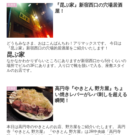
『昆ぶ家』新宿西口の穴場居酒
居酒屋
屋！
どうもみなさま、おはこんばんちわ！アリマックスです。 今日は
『昆ぶ家』新宿西口の穴場的居酒屋をご紹介いたします！
昆ぶ家
なかなかわかりずらいところにありますが新宿西口から5分くらいの
場所でビルの3Fにあります。入り口で靴を脱いで入る、座敷スタイ
ルのお店です。
高円寺『やきとん 野方屋』ちょ
居酒屋
い焼きレバーがレバ刺しを超える
瞬間！
本日は高円寺のやきとんのお店、野方屋をご紹介いたします。 高円
寺『やきとん 野方屋』 『やきとん 野方屋』はJR中央線「高円寺