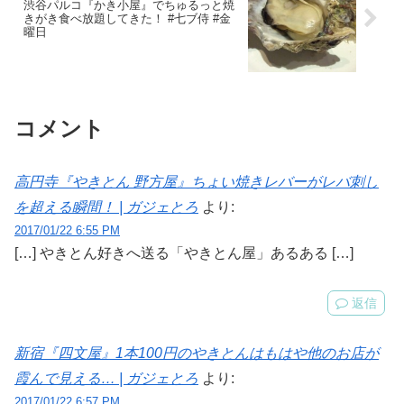
渋谷パルコ『かき小屋』でちゅるっと焼
きがき食べ放題してきた！ #七ブ侍 #金
曜日
コメント
高円寺『やきとん 野方屋』ちょい焼きレバーがレバ刺し
を超える瞬間！ | ガジェとろ
より:
2017/01/22 6:55 PM
[…] やきとん好きへ送る「やきとん屋」あるある […]
返信
新宿『四文屋』1本100円のやきとんはもはや他のお店が
霞んで見える… | ガジェとろ
より:
2017/01/22 6:57 PM