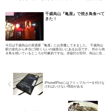
ゃけ料理の専門店『しゃけ小島』に行ってきまし...
千歳烏山『亀屋』で焼き鳥食べて
居酒屋
きた！
今日は千歳烏山の居酒屋『亀屋』にお邪魔してきました。 千歳烏山
駅の改札から本当に5秒くらいの線路沿いにあるお店です。 外から焼
き鳥を焼いているところが印象的ですね。赤提灯が目印、烏山に住ん
でいる人は一度は見たことがあると思います。
iPhone6Plusにはフリップカバーを付けな
ければいけない理由がある