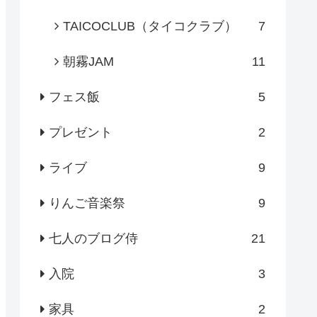
TAICOCLUB（タイコクラブ）
7
朝霧JAM
11
フェス飯
5
プレゼント
2
ライブ
9
りんご音楽祭
9
七人のブログ侍
21
入院
3
家具
2