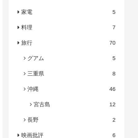
家電
5
料理
7
旅行
70
グアム
5
三重県
8
沖縄
46
宮古島
12
長野
2
映画批評
6