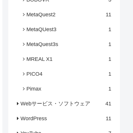
MetaQuest2
11
MetaQUest3
1
MetaQuest3s
1
MREAL X1
1
PICO4
1
Pimax
1
Webサービス・ソフトウェア
41
WordPress
11