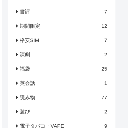
書評
7
期間限定
12
格安SIM
7
演劇
2
福袋
25
英会話
1
読み物
77
遊び
2
電子タバコ・VAPE
9