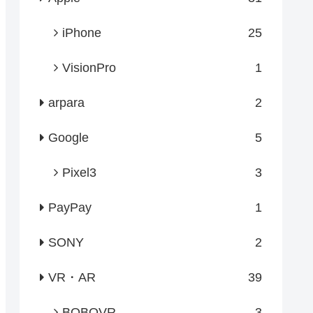
iPhone
25
VisionPro
1
arpara
2
Google
5
Pixel3
3
PayPay
1
SONY
2
VR・AR
39
BOBOVR
3