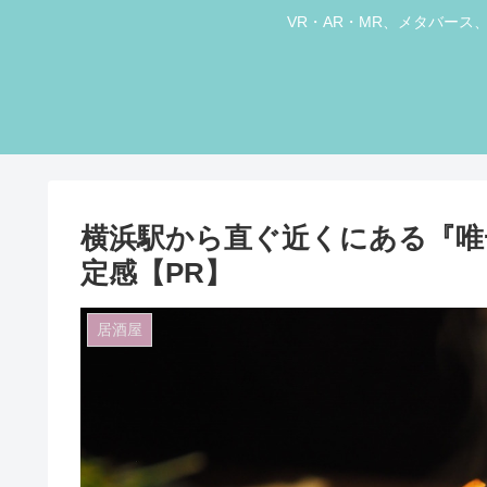
VR・AR・MR、メタバー
横浜駅から直ぐ近くにある『唯
定感【PR】
居酒屋