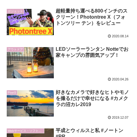
超軽量持ち運べる800インチのス
ガジェット
クリーン！Photontree X（フォ
トンツリー テン）をレビュー
2020.08.14
LEDソーラーランタン Notteでお
アウトドア
家キャンプの雰囲気アップ！
2020.04.26
好きなカメラで好きなヒトやモノ
Pixel3
を撮るだけで幸せになる #カメク
ラの沼カレ2019
2019.12.07
平成とウィルスと私 #ノートン
Webサービス・ソフトウェア
#PR