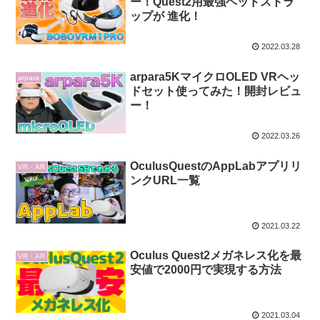
ー！Quest2用最強ヘッドストラ
ップが 進化！
2022.03.28
arpara5KマイクロOLED VRヘッ
arpara
ドセット使ってみた！開封レビュ
ー！
2022.03.26
OculusQuestのAppLabアプリリ
VR・AR
ンクURL一覧
2021.03.22
Oculus Quest2メガネレス化を最
VR・AR
安値で2000円で実現する方法
2021.03.04