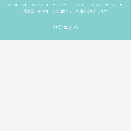
VR・AR・MR、メタバース、ガジェット、フェス、イベント、アウトドア、
居酒屋、食べ物、その他面白そうな物をご紹介します
ガジェとろ