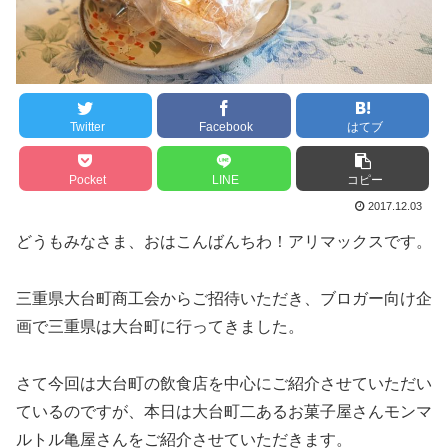
Twitter
Facebook
はてブ
Pocket
LINE
コピー
2017.12.03
どうもみなさま、おはこんばんちわ！アリマックスです。
三重県大台町商工会からご招待いただき、ブロガー向け企
画で三重県は大台町に行ってきました。
さて今回は大台町の飲食店を中心にご紹介させていただい
ているのですが、本日は大台町二あるお菓子屋さんモンマ
ルトル亀屋さんをご紹介させていただきます。