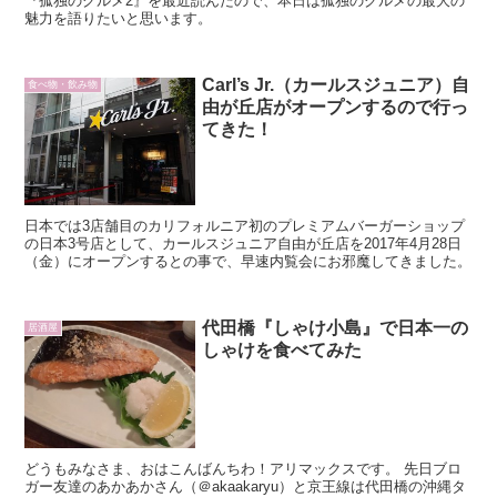
『孤独のグルメ2』を最近読んだので、本日は孤独のグルメの最大の
魅力を語りたいと思います。
Carl’s Jr.（カールスジュニア）自
食べ物・飲み物
由が丘店がオープンするので行っ
てきた！
日本では3店舗目のカリフォルニア初のプレミアムバーガーショップ
の日本3号店として、カールスジュニア自由が丘店を2017年4月28日
（金）にオープンするとの事で、早速内覧会にお邪魔してきました。
代田橋『しゃけ小島』で日本一の
居酒屋
しゃけを食べてみた
どうもみなさま、おはこんばんちわ！アリマックスです。 先日ブロ
ガー友達のあかあかさん（＠akaakaryu）と京王線は代田橋の沖縄タ