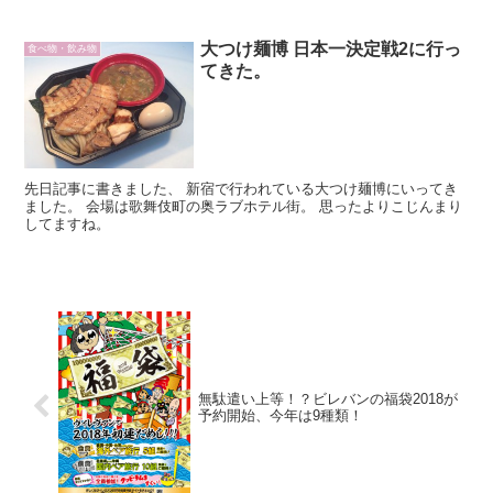
大つけ麺博 日本一決定戦2に行っ
食べ物・飲み物
てきた。
先日記事に書きました、 新宿で行われている大つけ麺博にいってき
ました。 会場は歌舞伎町の奥ラブホテル街。 思ったよりこじんまり
してますね。
無駄遣い上等！？ビレバンの福袋2018が
予約開始、今年は9種類！