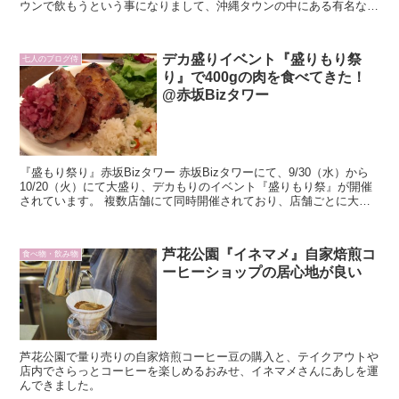
ウンで飲もうという事になりまして、沖縄タウンの中にある有名なし
ゃけ料理の専門店『しゃけ小島』に行ってきまし...
デカ盛りイベント『盛りもり祭
七人のブログ侍
り』で400gの肉を食べてきた！
@赤坂Bizタワー
『盛もり祭り』赤坂Bizタワー 赤坂Bizタワーにて、9/30（水）から
10/20（火）にて大盛り、デカもりのイベント『盛りもり祭』が開催
されています。 複数店舗にて同時開催されており、店舗ごとに大盛
り・デカ盛りのメニューが食べられるイベントです。 今回私が訪問
したのはVILAMOURAさんで、
芦花公園『イネマメ』自家焙煎コ
食べ物・飲み物
ーヒーショップの居心地が良い
芦花公園で量り売りの自家焙煎コーヒー豆の購入と、テイクアウトや
店内でさらっとコーヒーを楽しめるおみせ、イネマメさんにあしを運
んできました。