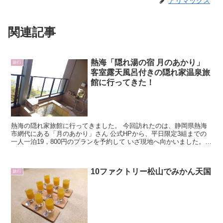
アリマックス
関連記事
熱海「隠れ湯の宿 月のあかり」
旅行
客室露天風呂付きの隠れ家温泉旅
館に行ってきた！
熱海の隠れ家旅館に行ってきました。 今回訪れたのは、静岡県熱海
市網代にある「月のあかり」さん 公式HPから、平日限定3組までの
一人一泊19，800円のプランを予約して いざ現地へ向かいました。
場所に関してですが、 熱海の網代駅から車で7分ほど、（送迎がある
そうです） 関東から車でいく場合は、 東名厚木I.Cか
10ファクトリー松山でみかん天国
旅行