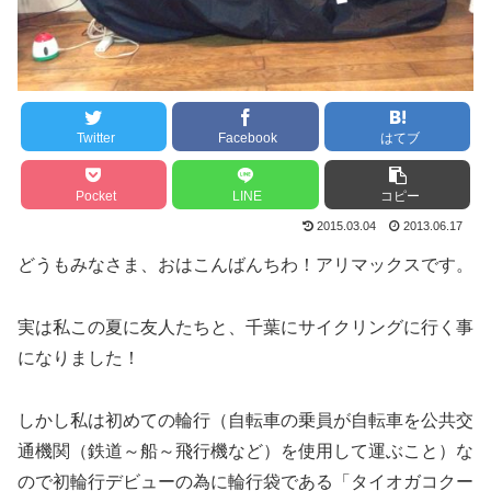
Twitter
Facebook
はてブ
Pocket
LINE
コピー
2015.03.04
2013.06.17
どうもみなさま、おはこんばんちわ！アリマックスです。
実は私この夏に友人たちと、千葉にサイクリングに行く事
になりました！
しかし私は初めての輪行（自転車の乗員が自転車を公共交
通機関（鉄道～船～飛行機など）を使用して運ぶこと）な
ので初輪行デビューの為に輪行袋である「タイオガコクー