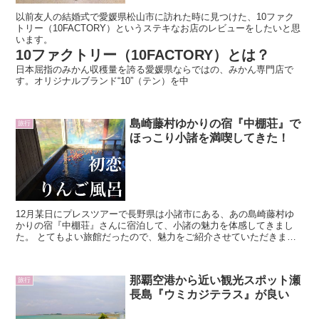
以前友人の結婚式で愛媛県松山市に訪れた時に見つけた、10ファク
トリー（10FACTORY）というステキなお店のレビューをしたいと思
います。
10ファクトリー（10FACTORY）とは？
日本屈指のみかん収穫量を誇る愛媛県ならではの、みかん専門店で
す。オリジナルブランド“10”（テン）を中
島崎藤村ゆかりの宿『中棚荘』で
旅行
ほっこり小諸を満喫してきた！
12月某日にプレスツアーで長野県は小諸市にある、あの島崎藤村ゆ
かりの宿『中棚荘』さんに宿泊して、小諸の魅力を体感してきまし
た。 とてもよい旅館だったので、魅力をご紹介させていただきま
す。
那覇空港から近い観光スポット瀬
旅行
長島『ウミカジテラス』が良い