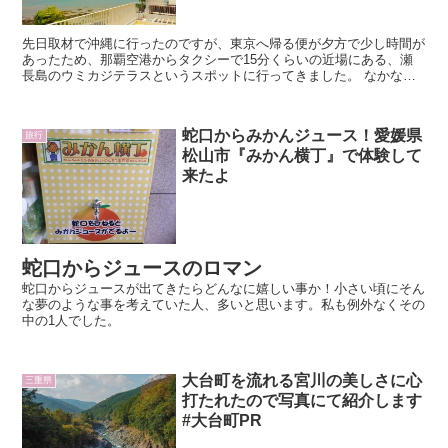
先日取材で沖縄に行ったのですが、東京へ帰る便が夕方で少し時間が
あったため、那覇空港からタクシーで15分くらいの近場にある、瀬
長島のウミカジテラスというスポットに行ってきました。 なかなか
オシャレなスポットだったので、ご紹介させていだだきます。
蛇口からみかんジュース！愛媛県
旅行
松山市『みかん横丁』で体験して
来たよ
蛇口からジュースのロマン
蛇口からジュースが出てきたらどんなに嬉しい事か！小さい頃にそん
な夢のような事を考えていた人、多いと思います。私も例外なくその
中の1人でした。
大台町を流れる宮川の美しさに心
三重県
打たれたので写真にて紹介します
#大台町PR