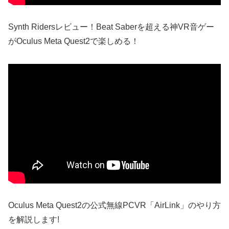
Synth Ridersレビュー！Beat Saberを超える神VR音ゲー
がOculus Meta Quest2で楽しめる！
Oculus Meta Quest2の公式無線PCVR「AirLink」のやり方
を解説します!