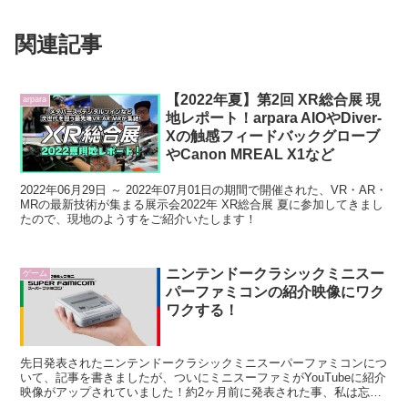
関連記事
【2022年夏】第2回 XR総合展 現
arpara
地レポート！arpara AIOやDiver-
Xの触感フィードバックグローブ
やCanon MREAL X1など
2022年06月29日 ～ 2022年07月01日の期間で開催された、VR・AR・
MRの最新技術が集まる展示会2022年 XR総合展 夏に参加してきまし
たので、現地のようすをご紹介いたします！
ニンテンドークラシックミニスー
ゲーム
パーファミコンの紹介映像にワク
ワクする！
先日発表されたニンテンドークラシックミニスーパーファミコンにつ
いて、記事を書きましたが、ついにミニスーファミがYouTubeに紹介
映像がアップされていました！約2ヶ月前に発表された事、私は忘れ
ていませんよ！