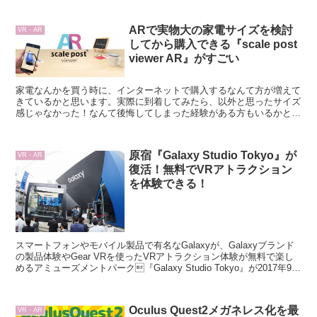
ARで実物大の家電サイズを検討
VR・AR
してから購入できる『scale post
viewer AR』がすごい
家電なんかを買う時に、インターネットで購入するなんて方が増えて
きているかと思います。実際に到着してみたら、以外と思ったサイズ
感じゃなかった！なんて後悔してしまった経験がある方もいるかと思
います。本日はそんな悩みを解消するARスマートフォンアプリ
『scale post viewer AR』をご紹介いたします。
原宿『Galaxy Studio Tokyo』が
VR・AR
復活！無料でVRアトラクション
を体験できる！
スマートフォンやモバイル製品で有名なGalaxyが、Galaxyブランド
の製品体験やGear VRを使ったVRアトラクション体験が無料で楽し
めるアミューズメントパーク『Galaxy Studio Tokyo』が2017年9月
8日（金）から12月26日（火）まで原宿 BANK GALLERにて開催され
ます！
Oculus Quest2メガネレス化を最
VR・AR