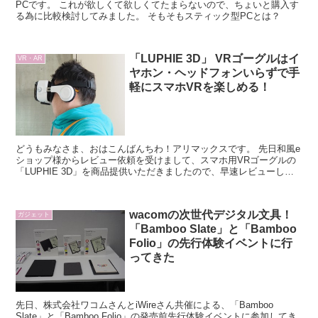
PCです。 これが欲しくて欲しくてたまらないので、ちょいと購入す
る為に比較検討してみました。 そもそもスティック型PCとは？
「LUPHIE 3D」 VRゴーグルはイ
VR・AR
ヤホン・ヘッドフォンいらずで手
軽にスマホVRを楽しめる！
どうもみなさま、おはこんばんちわ！アリマックスです。 先日和風e
ショップ様からレビュー依頼を受けまして、スマホ用VRゴーグルの
「LUPHIE 3D」を商品提供いただきましたので、早速レビューして
いこうと思います。
wacomの次世代デジタル文具！
ガジェット
「Bamboo Slate」と「Bamboo
Folio」の先行体験イベントに行
ってきた
先日、株式会社ワコムさんとiWireさん共催による、「Bamboo
Slate」と「Bamboo Folio」の発売前先行体験イベントに参加してき