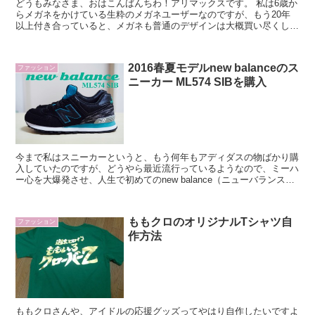
どうもみなさま、おはこんばんちわ！アリマックスです。 私は6歳か
らメガネをかけている生粋のメガネユーザーなのですが、もう20年
以上付き合っていると、メガネも普通のデザインは大概買い尽くし
て、ドンドン個性的なメガネが欲しくなってくるものですね。 なの
で今回は、私が購入検討している個性的なメガネ、もしくはメガネブ
ラ
2016春夏モデルnew balanceのス
ファッション
ニーカー ML574 SIBを購入
今まで私はスニーカーというと、もう何年もアディダスの物ばかり購
入していたのですが、どうやら最近流行っているようなので、ミーハ
ー心を大爆発させ、人生で初めてのnew balance（ニューバランス）
のスニーカーを購入してみました。
ももクロのオリジナルTシャツ自
ファッション
作方法
ももクロさんや、アイドルの応援グッズってやはり自作したいですよ