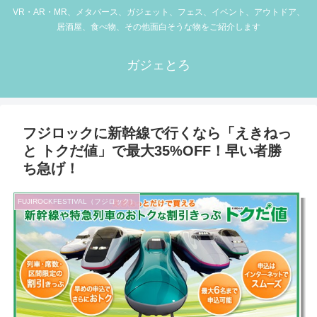
VR・AR・MR、メタバース、ガジェット、フェス、イベント、アウトドア、
居酒屋、食べ物、その他面白そうな物をご紹介します
ガジェとろ
フジロックに新幹線で行くなら「えきねっ
と トクだ値」で最大35%OFF！早い者勝
ち急げ！
FUJIROCKFESTIVAL（フジロック）