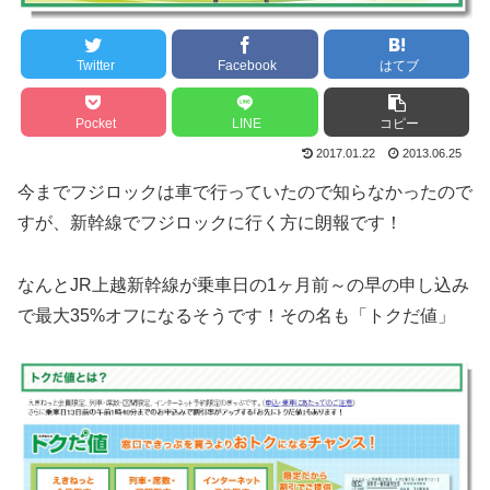
Twitter
Facebook
はてブ
Pocket
LINE
コピー
2017.01.22
2013.06.25
今までフジロックは車で行っていたので知らなかったので
すが、新幹線でフジロックに行く方に朗報です！
なんとJR上越新幹線が乗車日の1ヶ月前～の早の申し込み
で最大35%オフになるそうです！その名も「トクだ値」