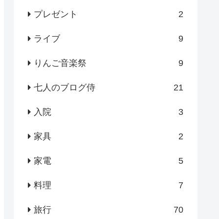
プレゼント
2
ライブ
9
りんご音楽祭
9
七人のブログ侍
21
入院
3
家具
2
家電
5
料理
7
旅行
70