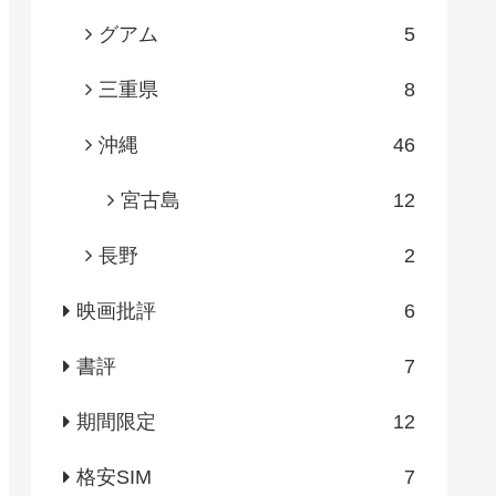
グアム
5
三重県
8
沖縄
46
宮古島
12
長野
2
映画批評
6
書評
7
期間限定
12
格安SIM
7