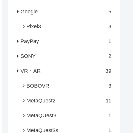
Google
5
Pixel3
3
PayPay
1
SONY
2
VR・AR
39
BOBOVR
3
MetaQuest2
11
MetaQUest3
1
MetaQuest3s
1