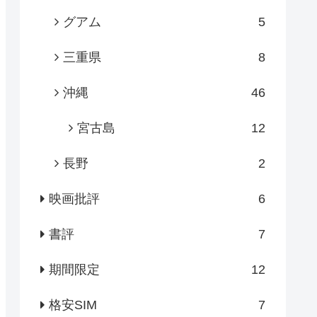
グアム
5
三重県
8
沖縄
46
宮古島
12
長野
2
映画批評
6
書評
7
期間限定
12
格安SIM
7