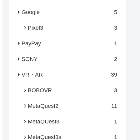
Google
5
Pixel3
3
PayPay
1
SONY
2
VR・AR
39
BOBOVR
3
MetaQuest2
11
MetaQUest3
1
MetaQuest3s
1