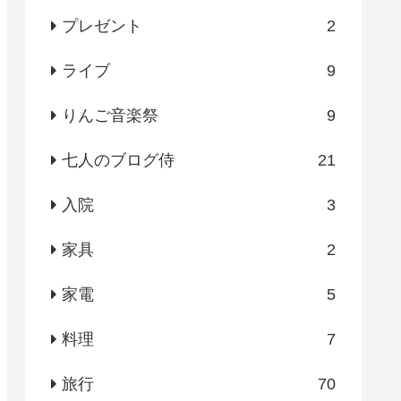
プレゼント
2
ライブ
9
りんご音楽祭
9
七人のブログ侍
21
入院
3
家具
2
家電
5
料理
7
旅行
70