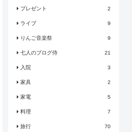
プレゼント
2
ライブ
9
りんご音楽祭
9
七人のブログ侍
21
入院
3
家具
2
家電
5
料理
7
旅行
70