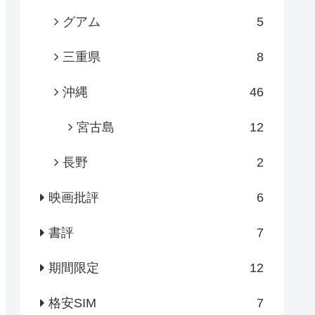
グアム
5
三重県
8
沖縄
46
宮古島
12
長野
2
映画批評
6
書評
7
期間限定
12
格安SIM
7