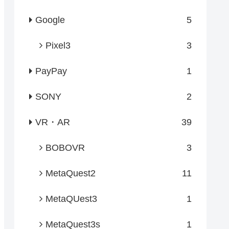
Google
5
Pixel3
3
PayPay
1
SONY
2
VR・AR
39
BOBOVR
3
MetaQuest2
11
MetaQUest3
1
MetaQuest3s
1