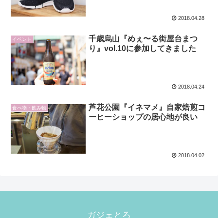
2018.04.28
千歳烏山『めぇ〜る街屋台まつ
イベント
り』vol.10に参加してきました
2018.04.24
芦花公園『イネマメ』自家焙煎コ
食べ物・飲み物
ーヒーショップの居心地が良い
2018.04.02
ガジェとろ