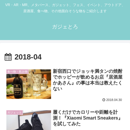
VR・AR・MR、メタバース、ガジェット、フェス、イベント、アウトドア、
居酒屋、食べ物、その他面白そうな物をご紹介します
ガジェとろ
2018-04
新宿西口でジョッキ満タンの焼酎
食べ物・飲み物
でホッピーが飲めるお店『居酒屋
かあさん』の事は本当は教えたく
ない
2018.04.30
履くだけでカロリーや距離を計
ガジェット
測！『Xiaomi Smart Sneakers』
を試してみた