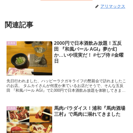
アリマックス
関連記事
2000円で日本酒飲み放題！五反
居酒屋
田 『和風バール AGI』夢か幻
か…いや現実だ！ #七ブ侍 #金曜
日
先日行われました、ハッピーラクガキライフの懇親会で訪れましたこ
のお店。 タムカイさんが何度か来ているお店だそうで、そんな五反
田 『和風バール AGI』で2,000円で日本酒飲み放題を体験してきまし
たのでご紹介させていただきます。
馬肉パラダイス！浦和『馬肉酒場
居酒屋
三村』で馬肉に溺れてきました