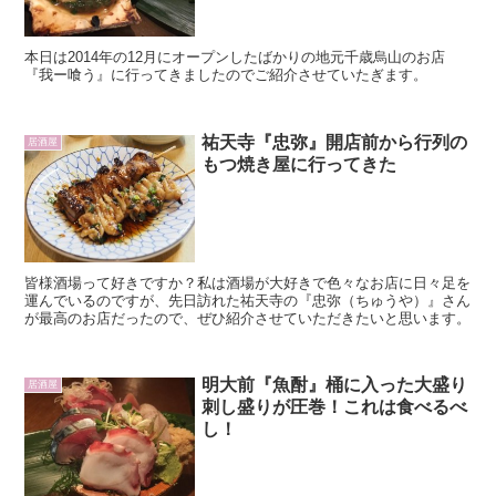
本日は2014年の12月にオープンしたばかりの地元千歳烏山のお店
『我ー喰う』に行ってきましたのでご紹介させていたぎます。
祐天寺『忠弥』開店前から行列の
居酒屋
もつ焼き屋に行ってきた
皆様酒場って好きですか？私は酒場が大好きで色々なお店に日々足を
運んでいるのですが、先日訪れた祐天寺の『忠弥（ちゅうや）』さん
が最高のお店だったので、ぜひ紹介させていただきたいと思います。
明大前『魚酎』桶に入った大盛り
居酒屋
刺し盛りが圧巻！これは食べるべ
し！