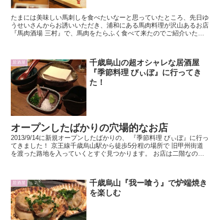
たまには美味しい馬刺しを食べたいなーと思っていたところ、先日ゆ
うせいさんからお誘いいただき、浦和にある馬肉料理が沢山あるお店
『馬肉酒場 三村』で、馬肉をたらふく食べて来たのでご紹介いたし
ます。
千歳烏山の超オシャレな居酒屋
居酒屋
『季節料理 びぃぼ』に行ってき
た！
オープンしたばかりの穴場的なお店
2013/9/14に新規オープンしたばかりの、 『季節料理 びぃぼ』に行っ
てきました！ 京王線千歳烏山駅から徒歩5分程の場所で 旧甲州街道
を渡った路地を入っていくとすぐ見つかります。 お店は二階なので
木戸を開けて階段を登ってください。
千歳烏山『我ー喰う』で炉端焼き
居酒屋
を楽しむ