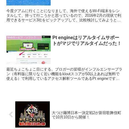
今度グアムに行くことになりまして、海外で使えるWi-Fi端末をレン
タルして、持って行こうかと思っているので、2016年2月の現状で利
用できるサービス3社をピックアップして、比較検討してみようと思
います。
Pt engineはリアルタイムサポー
Webサービス・ソフトウェア
トがマジでリアルタイムだった！
最近ちょこちょこ目にする、ブロガーの皆様がインフルエンサープラ
ン（有料版に限りなく近い機能をkloutスコアが50以上あれば無料で
使える）で利用しているアクセス解析ツールであるPt engineですが
私もその流れに乗せていただき、Pt engine をインフルエンサープラ
ンで、試してみましたので感想などを書いていきたいと思います。
大つけ麺博日本一決定戦2が新宿歌舞伎町
で10月10日から開催！