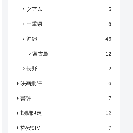
グアム
5
三重県
8
沖縄
46
宮古島
12
長野
2
映画批評
6
書評
7
期間限定
12
格安SIM
7