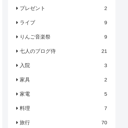
プレゼント
2
ライブ
9
りんご音楽祭
9
七人のブログ侍
21
入院
3
家具
2
家電
5
料理
7
旅行
70