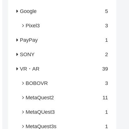
Google
5
Pixel3
3
PayPay
1
SONY
2
VR・AR
39
BOBOVR
3
MetaQuest2
11
MetaQUest3
1
MetaQuest3s
1