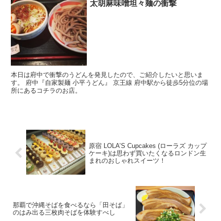
太胡麻味噌坦々麺の衝撃
本日は府中で衝撃のうどんを発見したので、ご紹介したいと思いま
す。 府中『自家製麺 小平うどん』 京王線 府中駅から徒歩5分位の場
所にあるコチラのお店。
原宿 LOLA’S Cupcakes (ローラズ カップ
ケーキ)は思わず買いたくなるロンドン生
まれのおしゃれスイーツ！
那覇で沖縄そばを食べるなら「田そば」
のはみ出る三枚肉そばを体験すべし