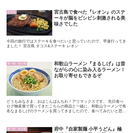
宮古島で食べた『レオン』のステ
宮古島
ーキが脳をビシビシ刺激される美
味さでした
今回の旅行ではステーキを食べたいと思っていたので、早速行ってき
ました！ 宮古島 タコス&ステーキ レオン
和歌山ラーメン『まるしげ』は昔
食べ物・飲み物
ながらの心に染み入るラーメン！
お取り寄せもできるぞ
どうもみなさま、おはこんばんちわ！アリマックスです。 先日食べ
ログ物産展で買ってきたこちらの商品と一緒に、和歌山ラーメンで有
名なまるしげのラーメンを買ってきましたので、食べてみたいと思い
ます。
府中『自家製麺 小平うどん』極
食べ物・飲み物