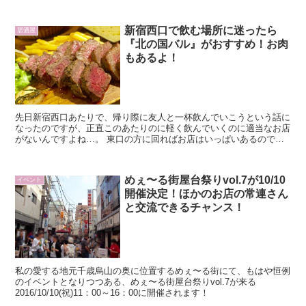
す。
新宿西口で飲む場所に迷ったら
居酒屋
『北の国バル』がおすすめ！お肉
もあるよ！
先日新宿西口あたりで、帰り際に友人と一杯飲んでいこうという話に
なったのですが、正直このあたりのに軽く飲んでいくのに適当なお店
がないんですよね…。 東口の方に回ればお店はいっぱいあるのです
がなんかそこまで行くの面倒くさい。 そんな時に
めぇ〜る街屋台祭りvol.7が10/10
イベント
開催決定！ほかのお店の常連さん
と交流できるチャンス！
私の愛する地元千歳烏山の奥に位置するめぇ〜る街にて、もはや恒例
のイベントとなりつつある、めぇ〜る街屋台祭りvol.7が来る
2016/10/10(祝)11：00～16：00に開催されます！