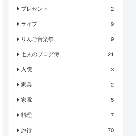
プレゼント
2
ライブ
9
りんご音楽祭
9
七人のブログ侍
21
入院
3
家具
2
家電
5
料理
7
旅行
70