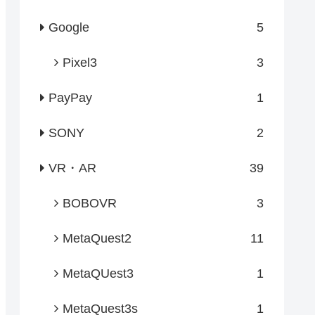
Google
5
Pixel3
3
PayPay
1
SONY
2
VR・AR
39
BOBOVR
3
MetaQuest2
11
MetaQUest3
1
MetaQuest3s
1