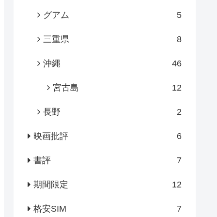
グアム
5
三重県
8
沖縄
46
宮古島
12
長野
2
映画批評
6
書評
7
期間限定
12
格安SIM
7