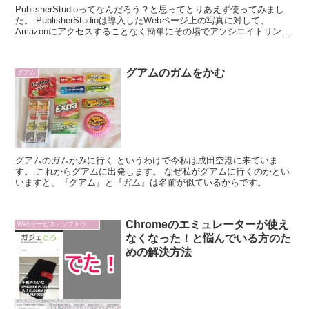
PublisherStudioってなんだろう？と思ってとりあえず使ってみまし
た。 PublisherStudioは導入したWebページ上の写真に対して、
Amazonにアクセスすることなく簡単にその場でアソシエイトリンク
を掲載できるツールですね。 使い方はAmazonアソシエイトへログイ
ン後、
グアムのガムをかむ
グアム
グアムのガムかみに行く というわけで今私は成田空港に来ていま
す。 これからグアムに出発します。 なぜ私がグアムに行くのかとい
いますと、『グアム』と『ガム』は名前が似ているからです。
Chromeのエミュレーターが使え
Webサービス・ソフトウェア
なくなった！と悩んでいる方のた
めの解決方法