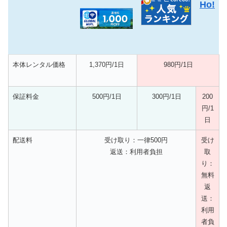
Ho!
本体レンタル価格
1,370円/1日
980円/1日
保証料金
500円/1日
300円/1日
200
円/1
日
配送料
受け取り：一律500円
受け
返送：利用者負担
取
り：
無料
返
送：
利用
者負