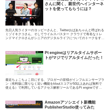
さんに聞く、親世代へインターネ
ットを使ってもらうには？
先日人気ライターのヨッピーさんと、Twitterおばあちゃんと呼ばれる
ミゾイキクコさん、そしてウイルスバスター クラウドで有名なトレ
ンドマイクロさんがシニアのデジタルライフについてのトークをする
というイベント、に参加してきました。
Pt engineはリアルタイムサポー
Webサービス・ソフトウェア
トがマジでリアルタイムだった！
最近ちょこちょこ目にする、ブロガーの皆様がインフルエンサープラ
ン（有料版に限りなく近い機能をkloutスコアが50以上あれば無料で
使える）で利用しているアクセス解析ツールであるPt engineですが
私もその流れに乗せていただき、Pt engine をインフルエンサープラ
ンで、試してみましたので感想などを書いていきたいと思います。
Amazonアソシエイト新機能
Webサービス・ソフトウェア
PublisherStudio使ってみた