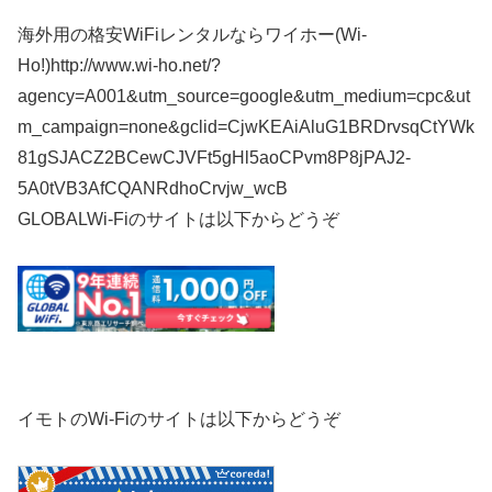
海外用の格安WiFiレンタルならワイホー(Wi-
Ho!)http://www.wi-ho.net/?
agency=A001&utm_source=google&utm_medium=cpc&ut
m_campaign=none&gclid=CjwKEAiAluG1BRDrvsqCtYWk
81gSJACZ2BCewCJVFt5gHl5aoCPvm8P8jPAJ2-
5A0tVB3AfCQANRdhoCrvjw_wcB
GLOBALWi-Fiのサイトは以下からどうぞ
イモトのWi-Fiのサイトは以下からどうぞ