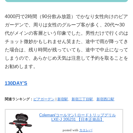
4000円で2時間（90分飲み放題）でかなり女性向けのビア
ガーデンで、周りは女性のグループ客が多く、20代〜30
代がメインの客層という印象でした。男性だけで行くのは
チョット微妙かもしれません笑また、途中で雨が降ってき
た場合は、残り時間が残っていても、途中で中止になって
しまうので、あらかじめ天気は注意して予約を取ることを
お勧めします。
130DAY’S
関連ランキング：
ビアガーデン
|
新宿駅
、
新宿三丁目駅
、
新宿西口駅
Coleman(コールマン) ロードトリップグリル
LXE-J 205231 【日本正規品】
posted with
カエレバ