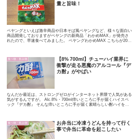
量と旨味！
ペヤングといえば激辛商品や日本そば風ペヤングなど、様々な面白い
商品開発しておりますがペヤングの新商品「わかめMAX」が発売さ
れたので、早速食べてみました。 ペヤングわかめMAX こちらが2016
年11月7日に発売されたペヤングの新商品わかめMAX醤油味です。.
【8% 700ml】チューハイ業界に
食べ物・飲み物
衝撃が走る悪魔のアルコール『デ
カ酎』がやばい
なんだか最近は、ストロングゼロがインターネット界隈で人気がある
気がするんですが。 Alc.8%・700ml痒いところに手が届くハイスペ
ック『デカ酎』 そんな痒いところに手が届く素晴らしい酎ハイを、
LAWSON STORE 100で見つけてしまいました！
お弁当に冷凍うどんを持って行く
食べ物・飲み物
事で弁当に革命を起こしたい