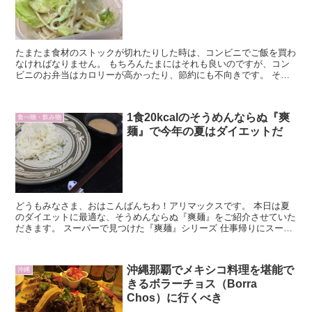
たまたま食材のストックが切れたりした時は、コンビニでご飯を買わ
なければなりません。 もちろんたまにはそれも良いのですが、コン
ビニのお弁当はカロリーが高かったり、節約にも不向きです。 そん
な時こそランチタイムに革命を起こしたいと私はおもうのです。 と
ても暑い朝私は冷凍庫に冷凍うどんを見つけた
1食20kcalのそうめんならぬ『爽
食べ物・飲み物
麺』で今年の夏はダイエットだ
どうもみなさま、おはこんばんちわ！アリマックスです。 本日は夏
のダイエットに最適な、そうめんならぬ『爽麺』をご紹介させていた
だきます。 スーパーで見つけた『爽麺』シリーズ 仕事帰りにスーパ
ーを物色するのが日課の私ですが、先日ダイエットに良...
沖縄那覇でメキシコ料理を堪能で
沖縄
きるボラーチョス（Borra
Chos）に行くべき