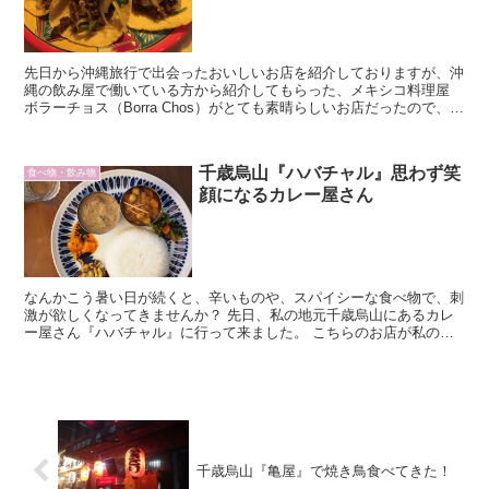
先日から沖縄旅行で出会ったおいしいお店を紹介しておりますが、沖
縄の飲み屋で働いている方から紹介してもらった、メキシコ料理屋
ボラーチョス（Borra Chos）がとても素晴らしいお店だったので、ご
紹介いたします。
千歳烏山『ハバチャル』思わず笑
食べ物・飲み物
顔になるカレー屋さん
なんかこう暑い日が続くと、辛いものや、スパイシーな食べ物で、刺
激が欲しくなってきませんか？ 先日、私の地元千歳烏山にあるカレ
ー屋さん『ハバチャル』に行って来ました。 こちらのお店が私の飲
み友達の中でとっても好評で、実際に足を運んでみたのですが、お店
の空気感も、カレーの味も最高だったのでご紹介させていただきま
す。
千歳烏山『亀屋』で焼き鳥食べてきた！