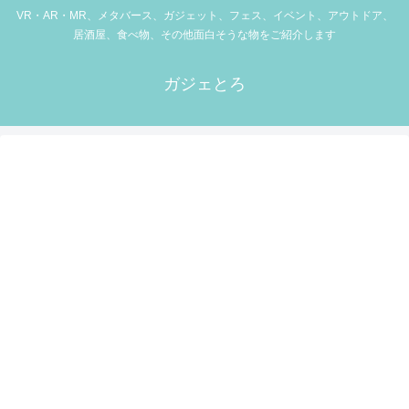
VR・AR・MR、メタバース、ガジェット、フェス、イベント、アウトドア、
居酒屋、食べ物、その他面白そうな物をご紹介します
ガジェとろ