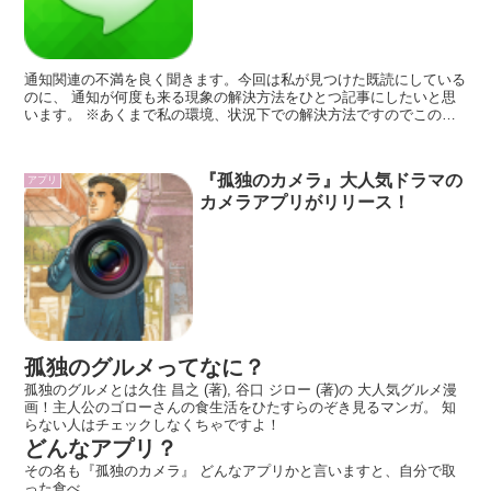
通知関連の不満を良く聞きます。今回は私が見つけた既読にしている
のに、 通知が何度も来る現象の解決方法をひとつ記事にしたいと思
います。 ※あくまで私の環境、状況下での解決方法ですのでこの方
法で解決しなかい場合もあると思います。
『孤独のカメラ』大人気ドラマの
アプリ
カメラアプリがリリース！
孤独のグルメってなに？
孤独のグルメとは久住 昌之 (著), 谷口 ジロー (著)の 大人気グルメ漫
画！主人公のゴローさんの食生活をひたすらのぞき見るマンガ。 知
らない人はチェックしなくちゃですよ！
どんなアプリ？
その名も『孤独のカメラ』 どんなアプリかと言いますと、自分で取
った食べ