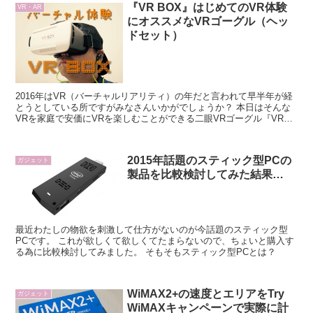
『VR BOX』はじめてのVR体験
VR・AR
にオススメなVRゴーグル（ヘッ
ドセット）
2016年はVR（バーチャルリアリティ）の年だと言われて早半年が経
とうとしている所ですがみなさんいかがでしょうか？ 本日はそんな
VRを家庭で安価にVRを楽しむことができる二眼VRゴーグル『VR
BOX』をご紹介します。
2015年話題のスティック型PCの
ガジェット
製品を比較検討してみた結果…
最近わたしの物欲を刺激して仕方がないのが今話題のスティック型
PCです。 これが欲しくて欲しくてたまらないので、ちょいと購入す
る為に比較検討してみました。 そもそもスティック型PCとは？
WiMAX2+の速度とエリアをTry
ガジェット
WiMAXキャンペーンで実際に計