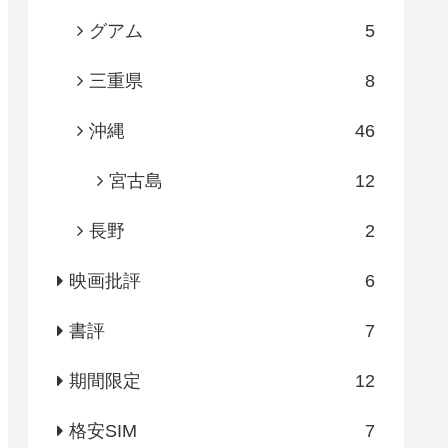
グアム
5
三重県
8
沖縄
46
宮古島
12
長野
2
映画批評
6
書評
7
期間限定
12
格安SIM
7