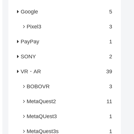
Google
5
Pixel3
3
PayPay
1
SONY
2
VR・AR
39
BOBOVR
3
MetaQuest2
11
MetaQUest3
1
MetaQuest3s
1