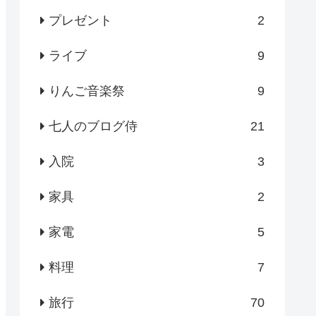
プレゼント
2
ライブ
9
りんご音楽祭
9
七人のブログ侍
21
入院
3
家具
2
家電
5
料理
7
旅行
70