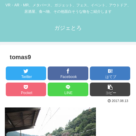
VR・AR・MR、メタバース、ガジェット、フェス、イベント、アウトドア、
居酒屋、食べ物、その他面白そうな物をご紹介します
ガジェとろ
tomas9
Twitter
Facebook
はてブ
Pocket
LINE
コピー
2017.08.13