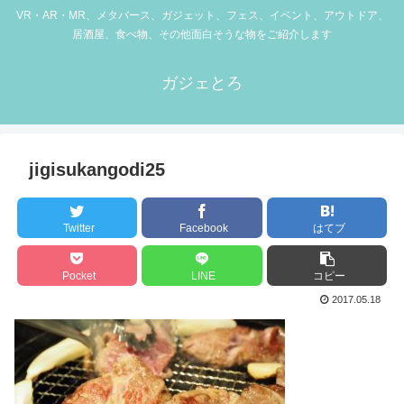
VR・AR・MR、メタバース、ガジェット、フェス、イベント、アウトドア、
居酒屋、食べ物、その他面白そうな物をご紹介します
ガジェとろ
jigisukangodi25
Twitter
Facebook
はてブ
Pocket
LINE
コピー
2017.05.18