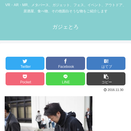
VR・AR・MR、メタバース、ガジェット、フェス、イベント、アウトドア、
居酒屋、食べ物、その他面白そうな物をご紹介します
ガジェとろ
Twitter
Facebook
はてブ
Pocket
LINE
コピー
2016.11.30