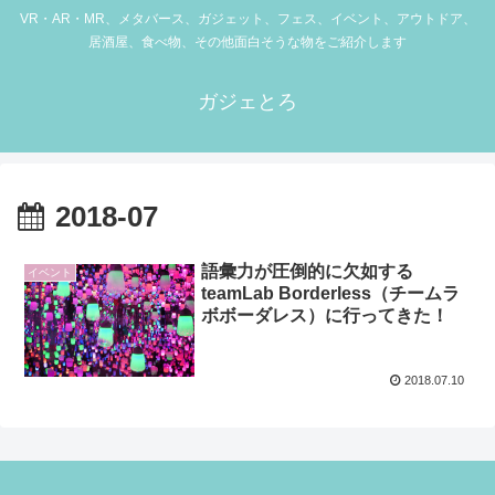
VR・AR・MR、メタバース、ガジェット、フェス、イベント、アウトドア、
居酒屋、食べ物、その他面白そうな物をご紹介します
ガジェとろ
2018-07
語彙力が圧倒的に欠如する
イベント
teamLab Borderless（チームラ
ボボーダレス）に行ってきた！
2018.07.10