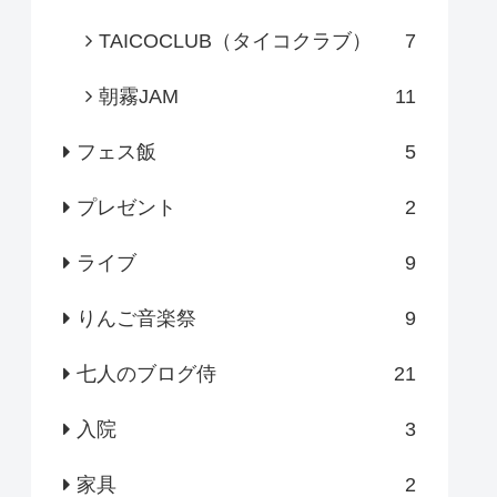
TAICOCLUB（タイコクラブ）
7
朝霧JAM
11
フェス飯
5
プレゼント
2
ライブ
9
りんご音楽祭
9
七人のブログ侍
21
入院
3
家具
2