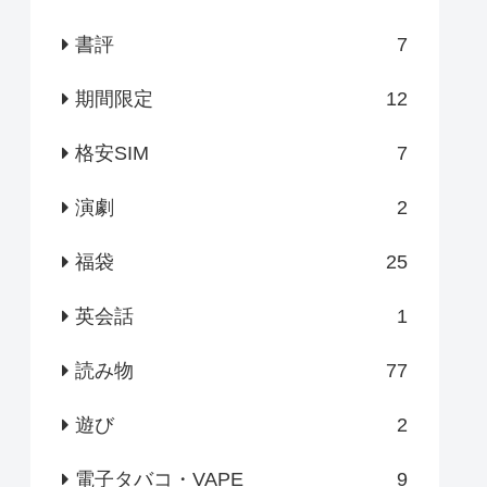
書評
7
期間限定
12
格安SIM
7
演劇
2
福袋
25
英会話
1
読み物
77
遊び
2
電子タバコ・VAPE
9