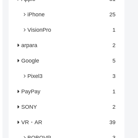
iPhone
25
VisionPro
1
arpara
2
Google
5
Pixel3
3
PayPay
1
SONY
2
VR・AR
39
BOBOVR
3