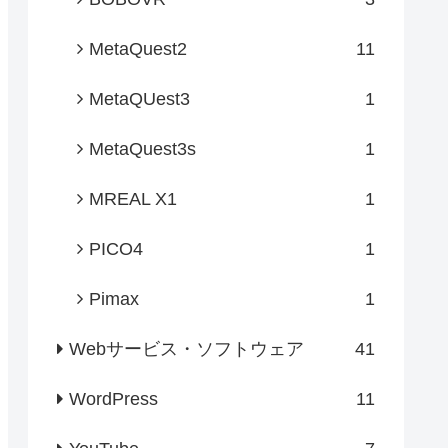
MetaQuest2
11
MetaQUest3
1
MetaQuest3s
1
MREAL X1
1
PICO4
1
Pimax
1
Webサービス・ソフトウェア
41
WordPress
11