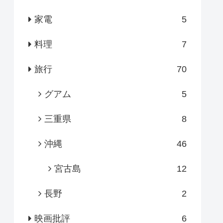
家電
5
料理
7
旅行
70
グアム
5
三重県
8
沖縄
46
宮古島
12
長野
2
映画批評
6