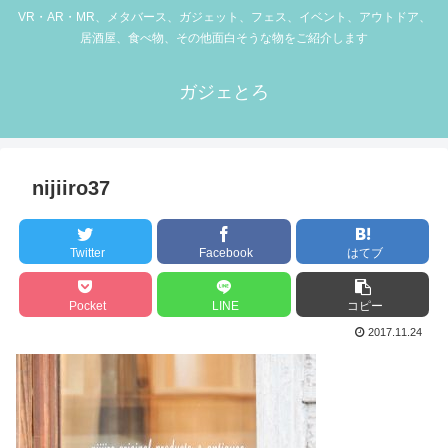
VR・AR・MR、メタバース、ガジェット、フェス、イベント、アウトドア、
居酒屋、食べ物、その他面白そうな物をご紹介します
ガジェとろ
nijiiro37
Twitter
Facebook
はてブ
Pocket
LINE
コピー
2017.11.24