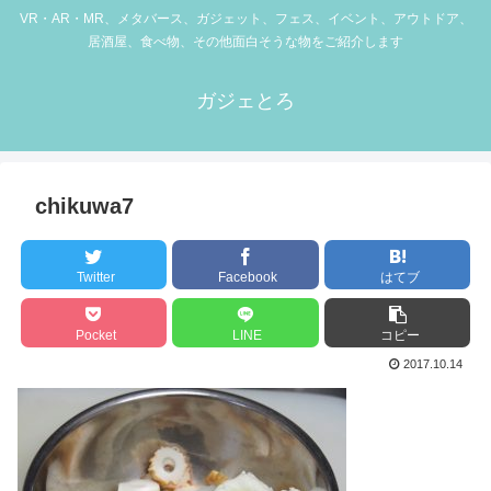
VR・AR・MR、メタバース、ガジェット、フェス、イベント、アウトドア、
居酒屋、食べ物、その他面白そうな物をご紹介します
ガジェとろ
chikuwa7
Twitter
Facebook
はてブ
Pocket
LINE
コピー
2017.10.14