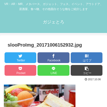
VR・AR・MR、メタバース、ガジェット、フェス、イベント、アウトドア、
居酒屋、食べ物、その他面白そうな物をご紹介します
ガジェとろ
slooProImg_20171006152932.jpg
Twitter
Facebook
はてブ
Pocket
LINE
コピー
2017.10.06