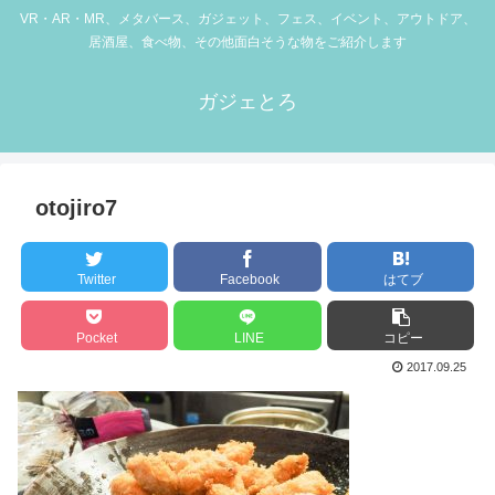
VR・AR・MR、メタバース、ガジェット、フェス、イベント、アウトドア、
居酒屋、食べ物、その他面白そうな物をご紹介します
ガジェとろ
otojiro7
Twitter
Facebook
はてブ
Pocket
LINE
コピー
2017.09.25