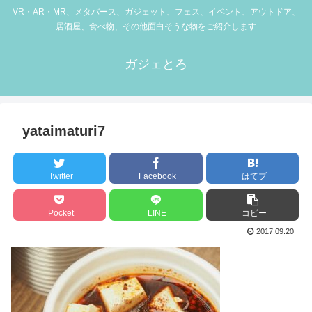
VR・AR・MR、メタバース、ガジェット、フェス、イベント、アウトドア、
居酒屋、食べ物、その他面白そうな物をご紹介します
ガジェとろ
yataimaturi7
Twitter
Facebook
はてブ
Pocket
LINE
コピー
2017.09.20