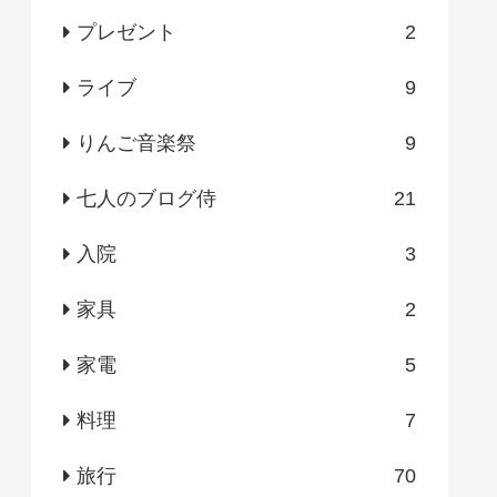
プレゼント
2
ライブ
9
りんご音楽祭
9
七人のブログ侍
21
入院
3
家具
2
家電
5
料理
7
旅行
70