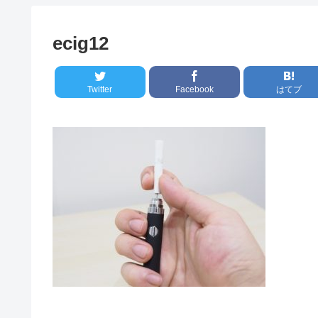
ecig12
Twitter
Facebook
はてブ