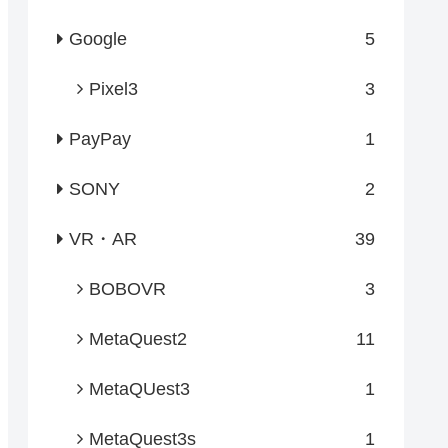
Google
5
Pixel3
3
PayPay
1
SONY
2
VR・AR
39
BOBOVR
3
MetaQuest2
11
MetaQUest3
1
MetaQuest3s
1