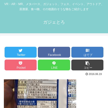
VR・AR・MR、メタバース、ガジェット、フェス、イベント、アウトドア、
居酒屋、食べ物、その他面白そうな物をご紹介します
ガジェとろ
Twitter
Facebook
はてブ
Pocket
LINE
コピー
2016.06.19