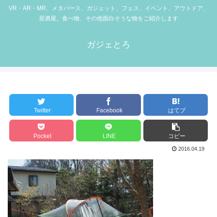
VR・AR・MR、メタバース、ガジェット、フェス、イベント、アウトドア、
居酒屋、食べ物、その他面白そうな物をご紹介します
ガジェとろ
Twitter
Facebook
はてブ
Pocket
LINE
コピー
2016.04.19