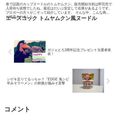
巷で話題のカップヌードルのトムヤムクン、販売開始当初は即完売で
入荷待ち状態でしたね、最近はだいぶ安定して在庫があるようです。
ブロガーの方々がこぞって紹介しています。 そんな中、こんな商品
が発売されました。
エースコック トムヤムクン風ヌードル
ガジェとろ3周年記念プレゼント当選者発
表！
シゲキ足りてるっちゃ？『EDGE 鬼シビ
辛みそラーメン』の刺激が脳みそ直撃
コメント