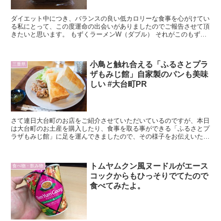
ダイエット中につき、バランスの良い低カロリーな食事を心がけてい
る私にとって、この度運命の出会いがありましたのでご報告させて頂
きたいと思います。 もずくラーメンW（ダブル） それがこのもずく
ラーメンW（ダブル）です！スーパーで買い物をしていた時に、ふと
こいつと目が合ってしまいました…。
小鳥と触れ合える「ふるさとプラ
三重県
ザもみじ館」自家製のパンも美味
しい #大台町PR
さて連日大台町のお店をご紹介させていただいているのですが、本日
は大台町のお土産を購入したり、食事を取る事ができる「ふるさとプ
ラザもみじ館」に足を運んできましたので、その様子をお伝えいたし
ます。
トムヤムクン風ヌードルがエース
食べ物・飲み物
コックからもひっそりでてたので
食べてみたよ。