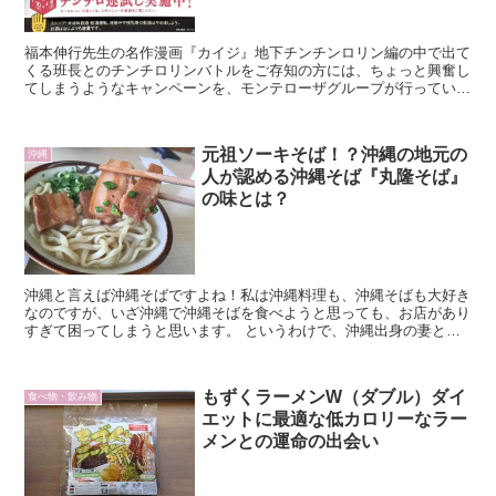
福本伸行先生の名作漫画『カイジ』地下チンチンロリン編の中で出て
くる班長とのチンチロリンバトルをご存知の方には、ちょっと興奮し
てしまうようなキャンペーンを、モンテローザグループが行っていま
す。
元祖ソーキそば！？沖縄の地元の
沖縄
人が認める沖縄そば『丸隆そば』
の味とは？
沖縄と言えば沖縄そばですよね！私は沖縄料理も、沖縄そばも大好き
なのですが、いざ沖縄で沖縄そばを食べようと思っても、お店があり
すぎて困ってしまうと思います。 というわけで、沖縄出身の妻と沖
縄の親戚がいる強みを活かして、地元の人がおすすめする沖縄そば屋
をご紹介したいと思います。 名護『丸隆そば』
もずくラーメンW（ダブル）ダイ
食べ物・飲み物
エットに最適な低カロリーなラー
メンとの運命の出会い